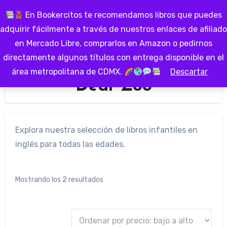
Ir
En Bookercitos te recomendamos libros que puedes
al
adquirir fácilmente a través de nuestros enlaces de afiliado
contenido
en Mercado Libre, comprarlos en Amazon o pedirnos
directamente algunos títulos con entrega disponible en el
área metropolitana de CDMX.
Descartar
Dear Zoo
Explora nuestra selección de libros infantiles en
inglés para todas las edades.
Ordenado
Mostrando los 2 resultados
por
precio: