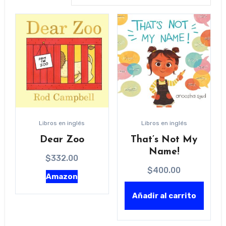
bajo
a
alto
Libros en inglés
Libros en inglés
Dear Zoo
That’s Not My
Name!
$
332.00
$
400.00
Amazon
Añadir al carrito