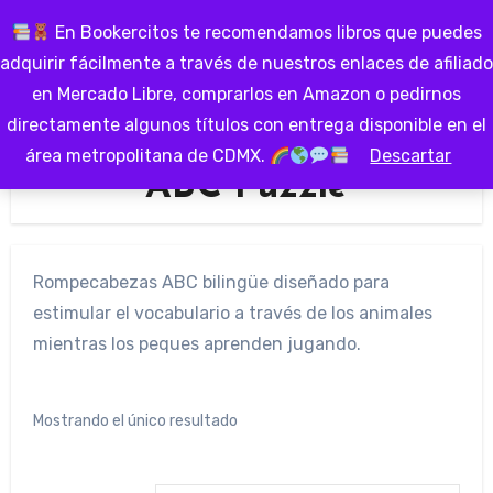
Ir
En Bookercitos te recomendamos libros que puedes
al
adquirir fácilmente a través de nuestros enlaces de afiliado
contenido
en Mercado Libre, comprarlos en Amazon o pedirnos
directamente algunos títulos con entrega disponible en el
área metropolitana de CDMX.
Descartar
ABC Puzzle
Rompecabezas ABC bilingüe diseñado para
estimular el vocabulario a través de los animales
mientras los peques aprenden jugando.
Mostrando el único resultado