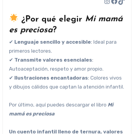
Instagr
Faceb
TikT
¿Por qué elegir
Mi mamá
es preciosa
?
✔
Lenguaje sencillo y accesible
: Ideal para
primeros lectores.
✔
Transmite valores esenciales
:
Autoaceptación, respeto y amor propio.
✔
Ilustraciones encantadoras
: Colores vivos
y dibujos cálidos que captan la atención infantil.
Por último, aquí puedes descargar el libro
Mi
mamá es preciosa
Un cuento infantil lleno de ternura, valores