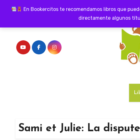
Ir
En Bookercitos te recomendamos libros que puedes
al
directamente algunos títu
contenido
Li
Sami et Julie: La disput