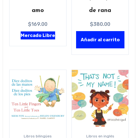
amo
de rana
$
169.00
$
380.00
Mercado Libre
Añadir al carrito
Libros bilingües
Libros en inglés