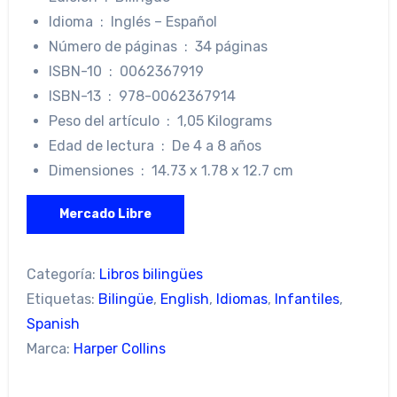
Idioma ‏ : ‎ I
nglés – Español
Número de páginas ‏ : ‎
34 páginas
ISBN-10 ‏ : ‎
0062367919
ISBN-13 ‏ : ‎
978-0062367914
Peso del artículo ‏ : ‎
1,05 Kilograms
Edad de lectura ‏ : ‎
De 4 a 8 años
Dimensiones ‏ : ‎
14.73 x 1.78 x 12.7 cm
Mercado Libre
Categoría:
Libros bilingües
Etiquetas:
Bilingüe
,
English
,
Idiomas
,
Infantiles
,
Spanish
Marca:
Harper Collins